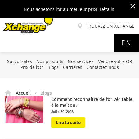
Nous achetons l’or au meilleur prix!
Détails
x
TROUVEZ UN XCHANGE
Allez
EN
au
contenu
Succursales
Nos produits
Nos services
Vendre votre OR
Prix de l’Or
Blogs
Carrières
Contactez-nous
Accueil
Blogs
Comment reconnaître de l’or véritable
à la maison?
Juillet 30, 2026
Lire la suite