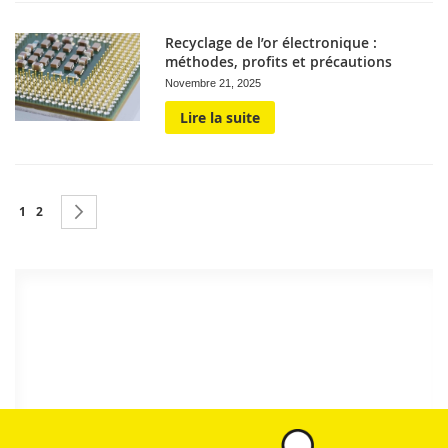
Recyclage de l’or électronique :
méthodes, profits et précautions
Novembre 21, 2025
Lire la suite
Page
Vous lisez actuellement la page
Page
Page
Suivant
1
2