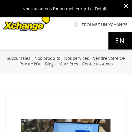
Nous achetons l’or au meilleur prix!
Détails
x
TROUVEZ UN XCHANGE
Allez
EN
au
contenu
Succursales
Nos produits
Nos services
Vendre votre OR
Prix de l’Or
Blogs
Carrières
Contactez-nous
Skip
to
the
end