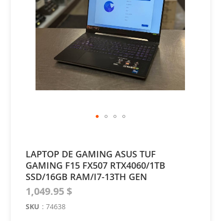
of
the
images
gallery
Skip
to
the
LAPTOP DE GAMING ASUS TUF
beginning
GAMING F15 FX507 RTX4060/1TB
of
the
SSD/16GB RAM/I7-13TH GEN
images
1,049.95 $
gallery
SKU
:
74638