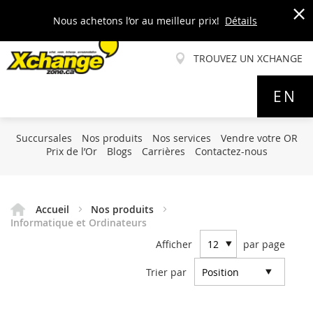
Nous achetons l’or au meilleur prix!
Détails
x
TROUVEZ UN XCHANGE
Allez
EN
au
contenu
Succursales
Nos produits
Nos services
Vendre votre OR
Prix de l’Or
Blogs
Carrières
Contactez-nous
Accueil
Nos produits
Informatique et Ordinateurs
Afficher
par page
Trier par