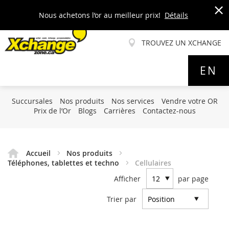
Nous achetons l’or au meilleur prix!
Détails
x
TROUVEZ UN XCHANGE
Allez
EN
au
contenu
Succursales
Nos produits
Nos services
Vendre votre OR
Prix de l’Or
Blogs
Carrières
Contactez-nous
Accueil
Nos produits
Téléphones, tablettes et techno
Cellulaires
Afficher
par page
Trier par