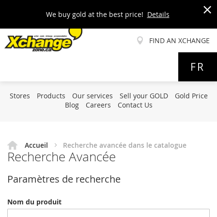
We buy gold at the best price!
Details
x
FIND AN XCHANGE
Allez
FR
au
contenu
Stores
Products
Our services
Sell your GOLD
Gold Price
Blog
Careers
Contact Us
Accueil
Recherche avancée dans le catalogue
Recherche Avancée
Paramètres de recherche
Nom du produit