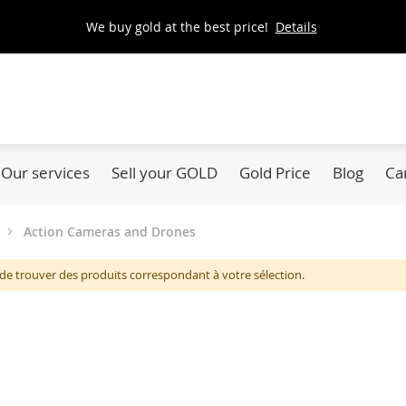
We buy gold at the best price!
Details
Our services
Sell your GOLD
Gold Price
Blog
Ca
Action Cameras and Drones
de trouver des produits correspondant à votre sélection.