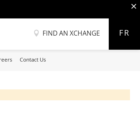
x
Allez
au
FR
FIND AN XCHANGE
contenu
reers
Contact Us