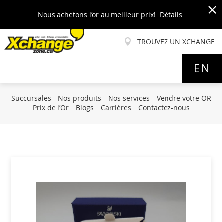
Nous achetons l’or au meilleur prix!
Détails
x
TROUVEZ UN XCHANGE
Allez
EN
au
contenu
Succursales
Nos produits
Nos services
Vendre votre OR
Prix de l’Or
Blogs
Carrières
Contactez-nous
Skip
to
the
end