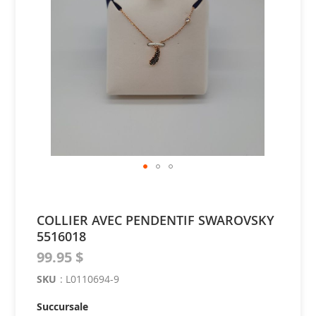
of
the
images
gallery
Skip
to
the
COLLIER AVEC PENDENTIF SWAROVSKY
beginning
5516018
of
the
99.95 $
images
gallery
SKU
:
L0110694-9
Succursale