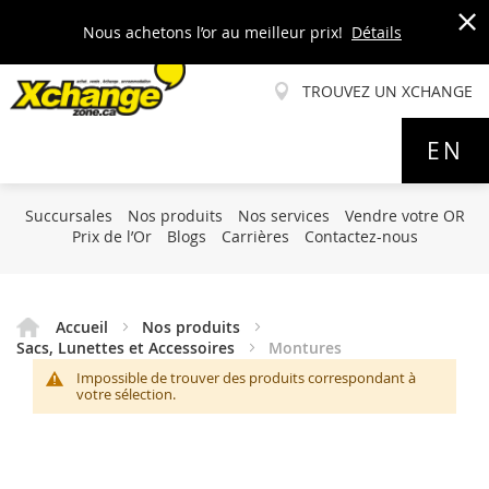
Nous achetons l’or au meilleur prix!
Détails
x
TROUVEZ UN XCHANGE
Allez
EN
au
contenu
Succursales
Nos produits
Nos services
Vendre votre OR
Prix de l’Or
Blogs
Carrières
Contactez-nous
Accueil
Nos produits
Sacs, Lunettes et Accessoires
Montures
Impossible de trouver des produits correspondant à
votre sélection.