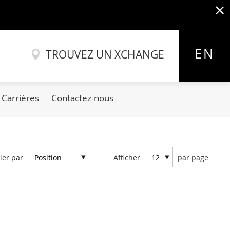
x
Allez
au
EN
TROUVEZ UN XCHANGE
contenu
Carrières
Contactez-nous
ier par
Afficher
par page