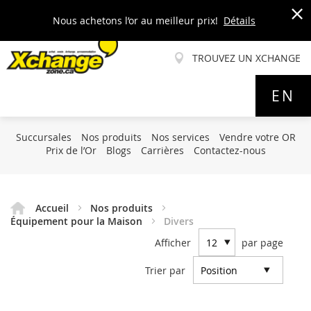
Nous achetons l’or au meilleur prix!
Détails
x
TROUVEZ UN XCHANGE
Allez
EN
au
contenu
Succursales
Nos produits
Nos services
Vendre votre OR
Prix de l’Or
Blogs
Carrières
Contactez-nous
Accueil
Nos produits
Équipement pour la Maison
Divers
Afficher
par page
Trier par