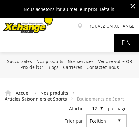
Nous achetons l’or au meilleur prix!
Détails
x
TROUVEZ UN XCHANGE
Allez
EN
au
contenu
Succursales
Nos produits
Nos services
Vendre votre OR
Prix de l’Or
Blogs
Carrières
Contactez-nous
Accueil
Nos produits
Articles Saisonniers et Sports
Équipements de Sport
Afficher
par page
Trier par