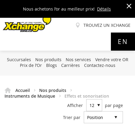
Nous achetons l’or au meilleur prix!
Détails
x
TROUVEZ UN XCHANGE
Allez
EN
au
contenu
Succursales
Nos produits
Nos services
Vendre votre OR
Prix de l’Or
Blogs
Carrières
Contactez-nous
Accueil
Nos produits
Instruments de Musique
Effets et sonorisation
Afficher
par page
Trier par