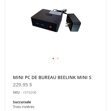
of
the
images
gallery
Skip
to
the
MINI PC DE BUREAU BEELINK MINI S
beginning
of
229.95 $
the
SKU
:
r074206
images
gallery
Succursale
Trois-rivières