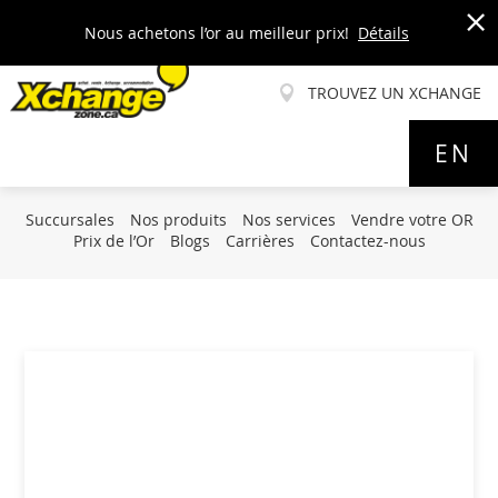
Nous achetons l’or au meilleur prix!
Détails
x
TROUVEZ UN XCHANGE
Allez
EN
au
contenu
Succursales
Nos produits
Nos services
Vendre votre OR
Prix de l’Or
Blogs
Carrières
Contactez-nous
Skip
to
the
end