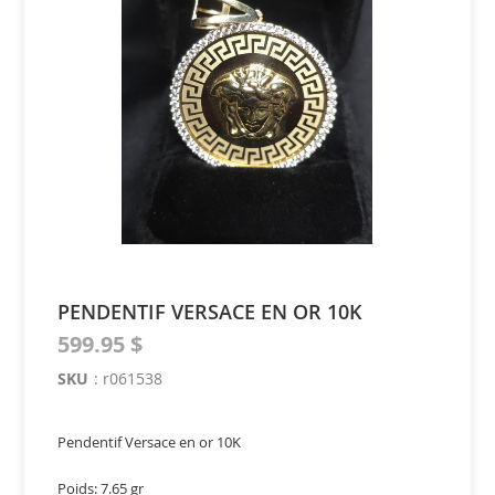
of
the
images
gallery
Skip
to
the
PENDENTIF VERSACE EN OR 10K
beginning
of
599.95 $
the
SKU
:
r061538
images
gallery
Pendentif Versace en or 10K
Poids: 7.65 gr