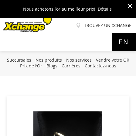
Nous achetons l’or au meilleur prix!
Détails
x
TROUVEZ UN XCHANGE
Allez
EN
au
contenu
Succursales
Nos produits
Nos services
Vendre votre OR
Prix de l’Or
Blogs
Carrières
Contactez-nous
Skip
to
the
end