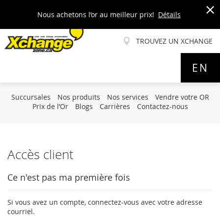
Nous achetons l’or au meilleur prix!
Détails
x
TROUVEZ UN XCHANGE
Allez
EN
au
contenu
Succursales
Nos produits
Nos services
Vendre votre OR
Prix de l’Or
Blogs
Carrières
Contactez-nous
Accès client
Ce n'est pas ma première fois
Si vous avez un compte, connectez-vous avec votre adresse
courriel.