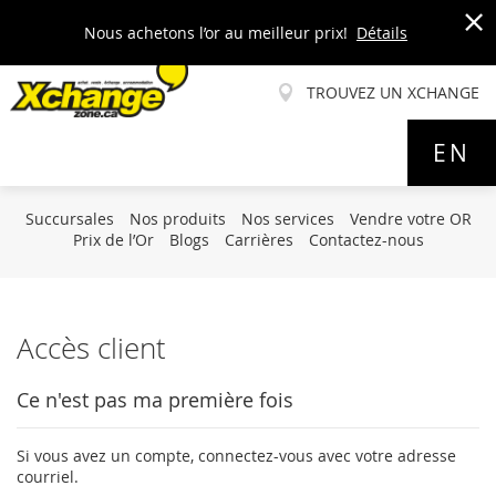
Nous achetons l’or au meilleur prix!
Détails
x
TROUVEZ UN XCHANGE
Allez
EN
au
contenu
Succursales
Nos produits
Nos services
Vendre votre OR
Prix de l’Or
Blogs
Carrières
Contactez-nous
Accès client
Ce n'est pas ma première fois
Si vous avez un compte, connectez-vous avec votre adresse
courriel.